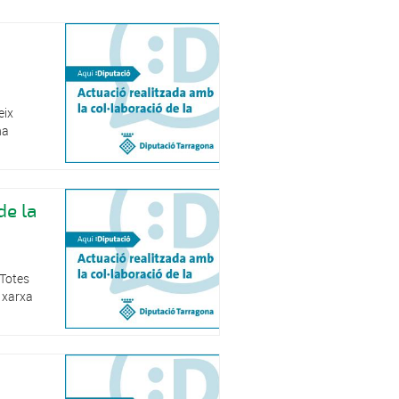
eix
ha
de la
 Totes
a xarxa