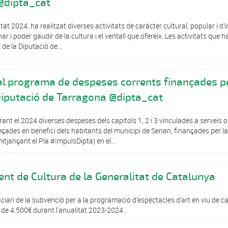
@dipta_cat
at 2024, ha realitzat diverses activitats de caràcter cultural, popular i d’i
r i poder gaudir de la cultura i el ventall que ofereix. Les activitats que h
de la Diputació de...
al programa de despeses corrents finançades p
Diputació de Tarragona @dipta_cat
ant el 2024 diverses despeses dels capítols 1, 2 i 3 vinculades a serveis o
eçades en benefici dels habitants del municipi de Senan, finançades per la
tjançant el Pla #ImpulsDipta) en el...
nt de Cultura de la Generalitat de Catalunya
iari de la subvenció per a la programació d'espectacles d'art en viu de c
 de 4.500€ durant l'anualitat 2023-2024 .