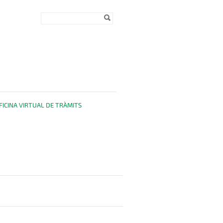
Formulari de
Cerca
cerca
FICINA VIRTUAL DE TRÀMITS