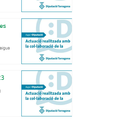
les
'aigua
23
l