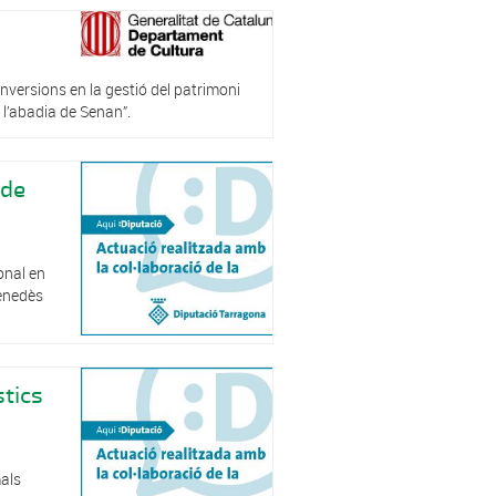
nversions en la gestió del patrimoni
 l’abadia de Senan”.
 de
onal en
Penedès
tics
mals