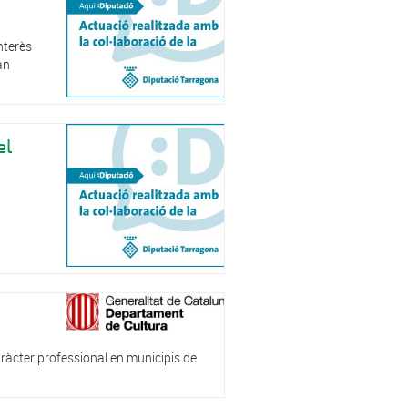
nterès
an
el
aràcter professional en municipis de