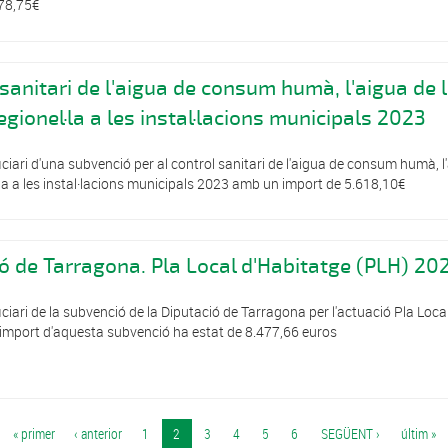
78,75€
 sanitari de l'aigua de consum humà, l'aigua de 
legionel·la a les instal·lacions municipals 2023
iari d'una subvenció per al control sanitari de l'aigua de consum humà, l
l·la a les instal·lacions municipals 2023 amb un import de 5.618,10€
ó de Tarragona. Pla Local d'Habitatge (PLH) 20
iari de la subvenció de la Diputació de Tarragona per l'actuació Pla Loca
import d'aquesta subvenció ha estat de 8.477,66 euros
« primer
‹ anterior
1
2
3
4
5
6
SEGÜENT ›
últim »