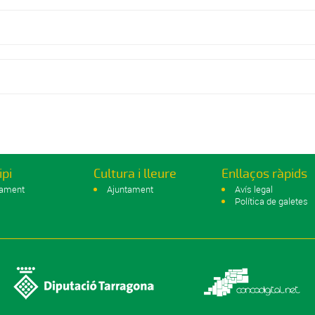
ipi
Cultura i lleure
Enllaços ràpids
tament
Ajuntament
Avís legal
Política de galetes