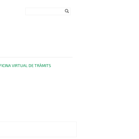
Formulari de
Cerca
cerca
FICINA VIRTUAL DE TRÀMITS